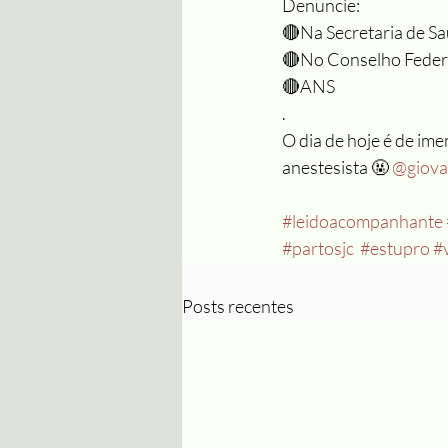
Denuncie:
🔴Na Secretaria de Sa
🔴No Conselho Federa
🔴ANS
.
O dia de hoje é de ime
anestesista 🤬 
@giovan
#leidoacompanhante
#partosjc
#estupro
#
Posts recentes