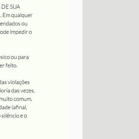
e DE SUA 
. Em qualquer 
gendados ou 
pode impedir o 
sico ou para 
r feito.
as violações 
oria das vezes, 
(muito comum, 
ade (afinal, 
ilêncio e o 