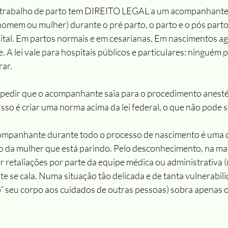
m trabalho de parto tem DIREITO LEGAL a um acompanhant
mem ou mulher) durante o pré parto, o parto e o pós parto
tal. Em partos normais e em cesarianas. Em nascimentos a
e. A lei vale para hospitais públicos e particulares: ninguém 
ar.
pedir que o acompanhante saia para o procedimento anesté
Isso é criar uma norma acima da lei federal, o que não pode se
mpanhante durante todo o processo de nascimento é uma d
o da mulher que está parindo. Pelo desconhecimento, na mai
r retaliações por parte da equipe médica ou administrativa 
te se cala. Numa situação tão delicada e de tanta vulnerabilid
” seu corpo aos cuidados de outras pessoas) sobra apenas o s