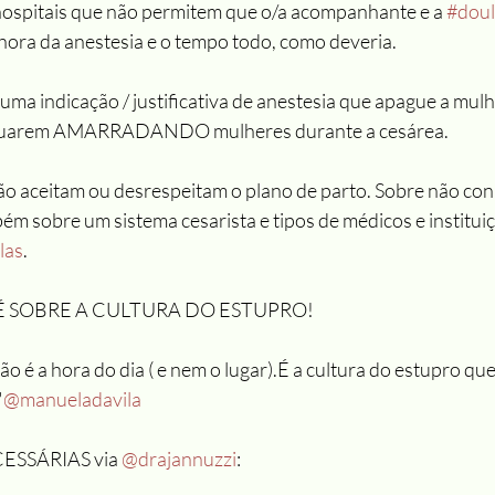
hospitais que não permitem que o/a acompanhante e a 
#dou
hora da anestesia e o tempo todo, como deveria.
ma indicação / justificativa de anestesia que apague a mul
inuarem AMARRADANDO mulheres durante a cesárea.
ão aceitam ou desrespeitam o plano de parto. Sobre não co
ém sobre um sistema cesarista e tipos de médicos e institui
las
.
. É SOBRE A CULTURA DO ESTUPRO!
o é a hora do dia ( e nem o lugar).É a cultura do estupro que
"
@manueladavila
SSÁRIAS via 
@drajannuzzi
: