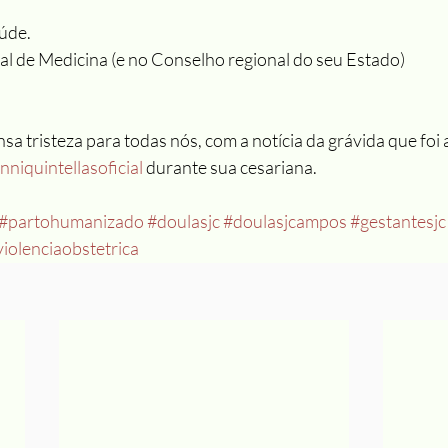
úde.
l de Medicina (e no Conselho regional do seu Estado)
nsa tristeza para todas nós, com a notícia da grávida que foi
niquintellasoficial
 durante sua cesariana.
#partohumanizado
#doulasjc
#doulasjcampos
#gestantesjc
violenciaobstetrica