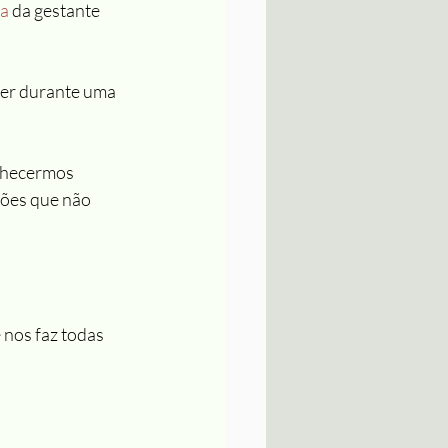
la
 da gestante 
her durante uma 
nhecermos 
ções que não 
 nos faz todas 